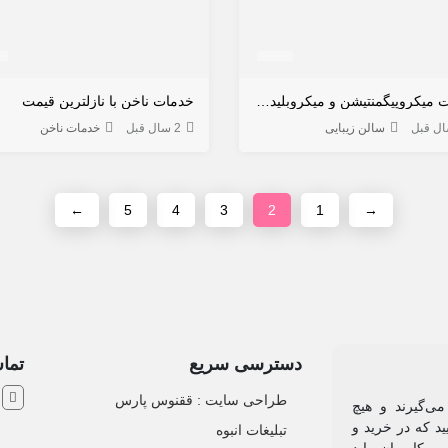
خدمات میکروپیگمنتیشن و میکروبلیدینگ آرایش دائم صورت
خدمات ناخن با نازلترین قیمت
سالن زیبایی
2 سال قبل
خدمات ناخن
←
5
4
3
2
1
→
دسترسی سریع
تماس
ش
طراحی سایت :‌ ققنوس پارس
می‌گیرند و هیچ
د که در خرید و
تبلیغات انبوه