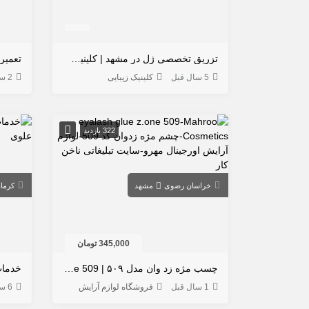
تزریق تخصصی ژل در مشهد | کلینیک تیدارا دکتر صحرایی
5 سال قبل
کلینیک زیبایی
2 سال قبل
322 بازدید
خراسان رضوی
مشهد
کرما
345,000 تومان
چسب مژه زد وان مدل ۵۰۹ | Z.One Eyelash Glue 509 ضد حساسیت و مقاوم
خدمات
1 سال قبل
فروشگاه لوازم آرایش
6 سال قبل