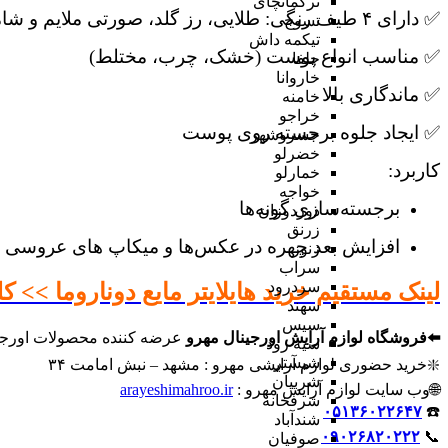
ترکمانچای
✅ دارای ۴ طیف رنگی: طلایی، رز گلد، صورتی ملایم و شامپاینی
تسوج
تیکمه داش
✅ مناسب انواع پوست (خشک، چرب، مختلط)
جلفا
خاروانا
✅ ماندگاری بالا
خامنه
خراجو
✅ ایجاد جلوه برجسته روی پوست
خسروشهر
خضرلو
کاربرد:
خمارلو
خواجه
برجسته‌سازی گونه‌ها
دوزدوزان
زرنق
افزایش بعد چهره در عکس‌ها و میکاپ های عروسی 
زنوز
سراب
سردرود
لینک مستقیم خرید هایلایتر مایع دوناروما >> کل
سهند
سیس
⬅️فروشگاه لوازم آرایش اورجینال مهرو
عرضه کننده محصولات اورجین
سیه رود
شبستر
❇️خرید حضوری لوازم آرایشی مهرو : مشهد – نبش امامت ۳۴
شربیان
🌐وب سایت لوازم آرایش مهرو :
arayeshimahroo.ir
شرفخانه
۰۵۱۳۶۰۲۲۶۴۷
☎️
شندآباد
۰۹۰۲۶۸۲۰۲۲۲
📞
صوفیان