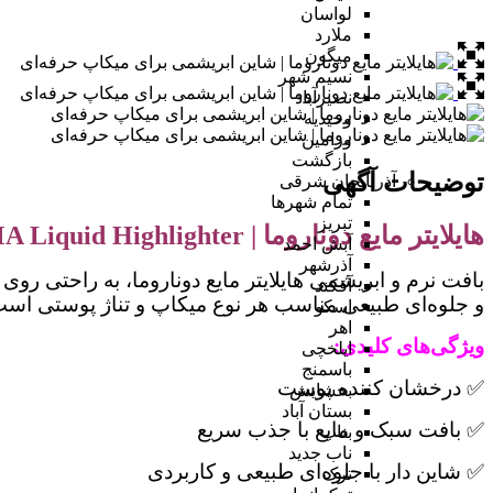
لواسان
ملارد
میگون
نسیم شهر
نصیرآباد
وحیدیه
ورامین
بازگشت
توضیحات آگهی
آذربایجان شرقی
تمام شهر‌ها
تبریز
هایلایتر مایع دوناروما | DONAROMA Liquid Highlighter
آبش احمد
آذرشهر
بافت نرم و ابریشمی هایلایتر مایع دوناروما، به راحتی
آقکند
و جلوه‌ای طبیعی مناسب هر نوع میکاپ و تناژ پوستی است
اسکو
اهر
ویژگی‌های کلیدی:
ایلخچی
باسمنج
✅ درخشان کننده پوست
بخشایش
بستان آباد
✅ بافت سبک و مایع با جذب سریع
بناب
ناب جدید
✅ شاین دار با جلوه‌ای طبیعی و کاربردی
ترک