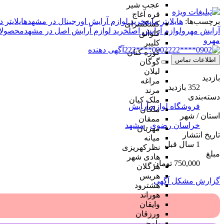
عجب شیر
قره آغاج
برچسب‌ها:
هایلایتر مایع
خرید لوازم آرایش اورجینال در مشهد
هایلایتر د
کشکسرای
آرایش مهرو
لوازم آرایش اصل
خرید لوازم آرایش اصل در مشهد
محصولات
کلوانق
مهرو
کلیبر
0902****222
آگهی دهنده
کوزه کنان
اطلاعات تماس
گوگان
لیلان
بازدید
مراغه
352 بازدید
مرند
دسته‌بندی
ملک کیان
فروشگاه لوازم آرایش
ملکان
استان / شهر
ممقان
خراسان رضوی
,
مشهد
مهربان
تاریخ انتشار
میانه
1 سال قبل
نظرکهریزی
مبلغ
هادی شهر
750,000 تومان
هرگلان
هریس
گزارش مشکل آگهی
هشترود
هوراند
وایقان
ورزقان
یامچی