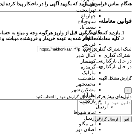
هنگام تماس فراموش نکنید که بگویید آگهی را در
ناخنکار
پیدا کرده اید
تنکمان
تهراندشت
چهارباغ
قوانین معامله
ساوجبلاغ
سعیدآباد
بازدید کنندگان گرامی قبل از واریز هرگونه وجه و مبلغ به حس
هشتگرد
کلیه معاملات انجام شده به عهده خریدار و فروشنده میباشد و
ن
طالقان
فردیس
لینک اشتراک گذاری
کردان
اشتراک گذاری
کمال شهر
در حال بارگذاری...
کوهسار
در حال بارگذاری...
گرمدره
مارلیک
ماهدشت
گزارش مشکل آگهی
محمدشهر
مشکین شهر
×
نظرآباد
دلیل‌های پیش‌فرض:
بازگشت
اردبیل
تمام شهر‌ها
اردبیل
لغو
ارسال گزارش
آبی بیگلو
اصلان دوز