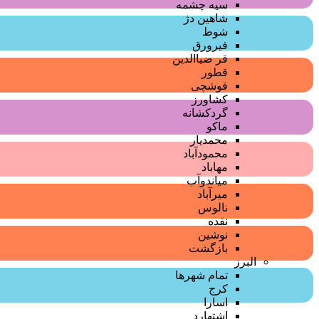
سیه چشمه
شاهین دژ
شوط
فیرورق
قر ضیاالدین
قطور
قوشچی
کشاورز
گردکشانه
ماکو
محمدیار
محمودآباد
مهاباد
میاندوآب
میرآباد
نالوس
نقده
نوشین
بازگشت
البرز
تمام شهر‌ها
کرج
اسارا
اشتهارد