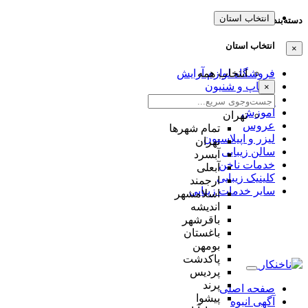
انتخاب استان
دسته‌بندی‌ها
انتخاب استان
×
انتخاب همه
فروشگاه لوازم آرایش
میکاپ و شنیون
×
مژه و ابرو
آموزش
تهران
عروس
تمام شهر‌ها
لیزر و اپیلاسیون
تهران
سالن زیبایی
آبسرد
خدمات ناخن
آبعلی
کلینیک زیبایی
ارجمند
سایر خدمات زیبایی
اسلامشهر
اندیشه
باقرشهر
باغستان
بومهن
پاکدشت
پردیس
پرند
صفحه اصلی
پیشوا
آگهی انبوه