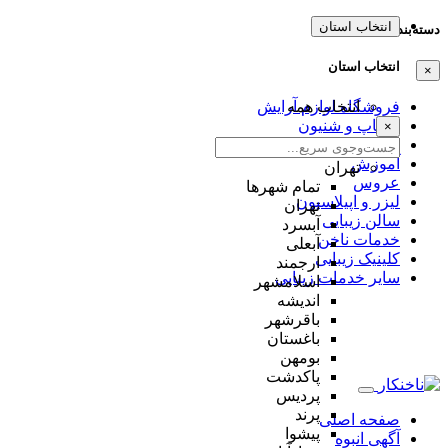
انتخاب استان
دسته‌بندی‌ها
انتخاب استان
×
انتخاب همه
فروشگاه لوازم آرایش
میکاپ و شنیون
×
مژه و ابرو
آموزش
تهران
عروس
تمام شهر‌ها
لیزر و اپیلاسیون
تهران
سالن زیبایی
آبسرد
خدمات ناخن
آبعلی
کلینیک زیبایی
ارجمند
سایر خدمات زیبایی
اسلامشهر
اندیشه
باقرشهر
باغستان
بومهن
پاکدشت
پردیس
پرند
صفحه اصلی
پیشوا
آگهی انبوه