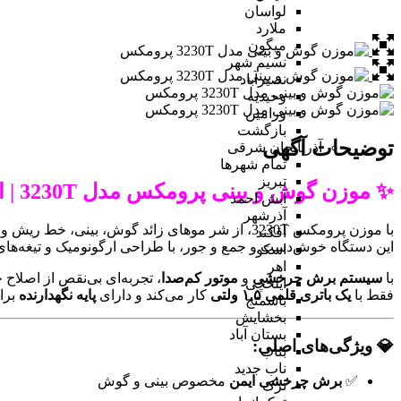
لواسان
ملارد
میگون
نسیم شهر
نصیرآباد
وحیدیه
ورامین
بازگشت
توضیحات آگهی
آذربایجان شرقی
تمام شهر‌ها
تبریز
✨ موزن گوش و بینی پرومکس مدل 3230T | اصلاح دقیق و بی‌دردسر
آبش احمد
آذرشهر
با موزن پرومکس 3230T، از شر موهای زائد گوش، بینی، خط ریش و ابرو به راحتی و بدون درد خلاص شوید!
آقکند
این دستگاه خوش‌دست و جمع‌ و جور، با طراحی ارگونومیک و تیغه‌ه
اسکو
اهر
با
سیستم برش چرخشی
و
موتور کم‌صدا
، تجربه‌ای بی‌نقص از اصلاح
ایلخچی
فقط با
یک باتری قلمی ۱.۵ ولتی
کار می‌کند و دارای
پایه نگهدارنده
برا
باسمنج
بخشایش
بستان آباد
💎 ویژگی‌های اصلی:
بناب
ناب جدید
✅
برش چرخشی ایمن
مخصوص بینی و گوش
ترک