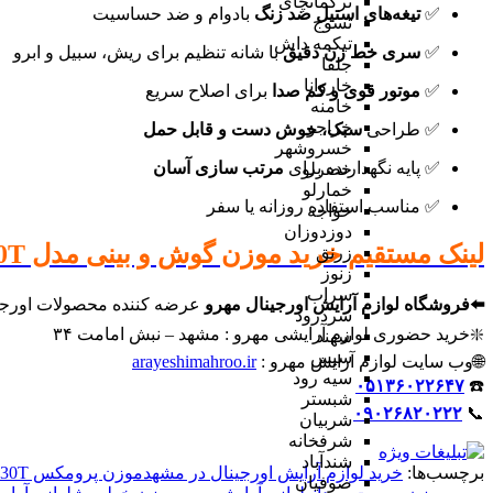
ترکمانچای
✅
تیغه‌های استیل ضد زنگ
بادوام و ضد حساسیت
تسوج
تیکمه داش
✅
سری خط‌ زن دقیق
با شانه تنظیم برای ریش، سبیل و ابرو
جلفا
خاروانا
✅
موتور قوی و کم صدا
برای اصلاح سریع
خامنه
خراجو
✅ طراحی
سبک، خوش دست و قابل حمل
خسروشهر
✅ پایه نگهدارنده برای
مرتب سازی آسان
خضرلو
خمارلو
✅ مناسب استفاده روزانه یا سفر
خواجه
دوزدوزان
لینک مستقیم خرید موزن گوش و بینی مدل 3230T پرومکس >> کلیک کنید
زرنق
زنوز
سراب
⬅️فروشگاه لوازم آرایش اورجینال مهرو
عرضه کننده محصولات اورجین
سردرود
❇️خرید حضوری لوازم آرایشی مهرو : مشهد – نبش امامت ۳۴
سهند
سیس
🌐وب سایت لوازم آرایش مهرو :
arayeshimahroo.ir
سیه رود
۰۵۱۳۶۰۲۲۶۴۷
☎️
شبستر
۰۹۰۲۶۸۲۰۲۲۲
📞
شربیان
شرفخانه
شندآباد
برچسب‌ها:
خرید لوازم آرایش اورجینال در مشهد
موزن پرومکس 3230T
صوفیان