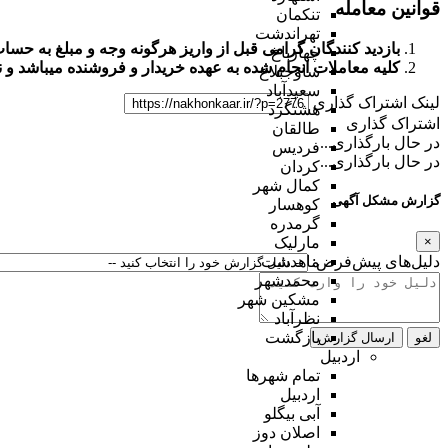
قوانین معامله
تنکمان
تهراندشت
بازدید کنندگان گرامی قبل از واریز هرگونه وجه و مبلغ به حس
چهارباغ
کلیه معاملات انجام شده به عهده خریدار و فروشنده میباشد و
ن
ساوجبلاغ
سعیدآباد
لینک اشتراک گذاری
هشتگرد
اشتراک گذاری
طالقان
در حال بارگذاری...
فردیس
در حال بارگذاری...
کردان
کمال شهر
گزارش مشکل آگهی
کوهسار
گرمدره
×
مارلیک
دلیل‌های پیش‌فرض:
ماهدشت
محمدشهر
مشکین شهر
نظرآباد
بازگشت
لغو
ارسال گزارش
اردبیل
تمام شهر‌ها
اردبیل
آبی بیگلو
اصلان دوز