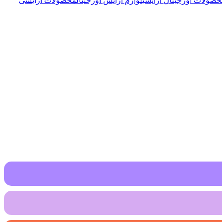
صولات اورجینال آرایشی
لوازم آرایش اورجینال
محصولات آرایشی