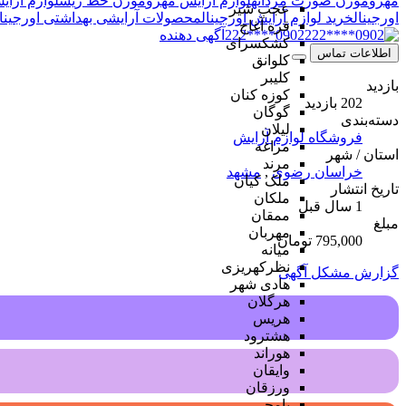
مهرو
موزن صورت مردانه
لوازم آرایش مهرو
موزن خط ریش
لوازم آرا
عجب شیر
اورجینال
خرید لوازم آرایش اورجینال
محصولات آرایشی بهداشتی اورجینا
قره آغاج
0902****222
آگهی دهنده
کشکسرای
اطلاعات تماس
کلوانق
کلیبر
بازدید
کوزه کنان
202 بازدید
گوگان
دسته‌بندی
لیلان
فروشگاه لوازم آرایش
مراغه
استان / شهر
مرند
خراسان رضوی
,
مشهد
ملک کیان
تاریخ انتشار
ملکان
1 سال قبل
ممقان
مبلغ
مهربان
795,000 تومان
میانه
نظرکهریزی
گزارش مشکل آگهی
هادی شهر
هرگلان
هریس
هشترود
هوراند
وایقان
ورزقان
یامچی