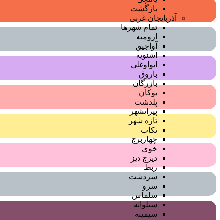
بازگشت
آذربایجان غربی
تمام شهر‌ها
ارومیه
آواجیق
اشنویه
ایواوغلی
باروق
بازرگان
بوکان
پلدشت
پیرانشهر
تازه شهر
تکاب
چهاربرج
خوی
دیزج دیز
ربط
سردشت
سرو
سلماس
سیلوانه
سیمینه