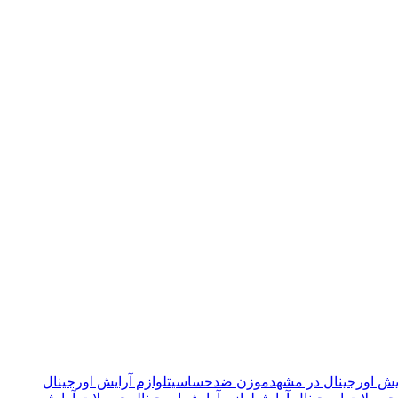
ایش اورجینال در مشهد
موزن ضدحساسیت
لوازم آرایش اورجینال