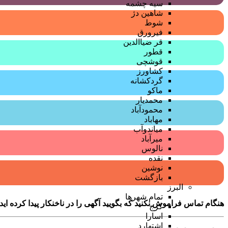
سیه چشمه
شاهین دژ
شوط
فیرورق
قر ضیاالدین
قطور
قوشچی
کشاورز
گردکشانه
ماکو
محمدیار
محمودآباد
مهاباد
میاندوآب
میرآباد
نالوس
نقده
نوشین
بازگشت
البرز
تمام شهر‌ها
هنگام تماس فراموش نکنید که بگویید آگهی را در
ناخنکار
پیدا کرده اید
کرج
اسارا
اشتهارد